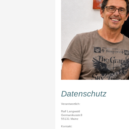
Datenschutz
Verantwortlich:
Ralf
Langwald
Germanikusstr.8
55131 Mainz
Kontakt: